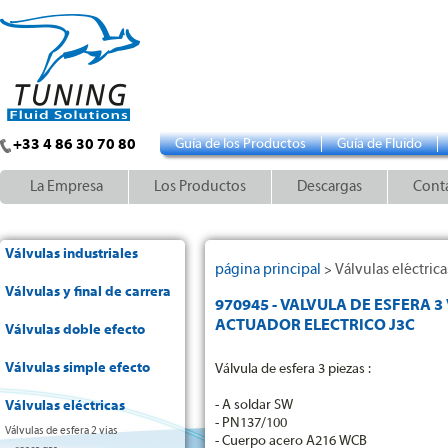
+33 4 86 30 70 80
Guía de los Productos
Guía de Fluido
La Empresa
Los Productos
Descargas
Cont
Válvulas industriales
página principal
Válvulas eléctrica
>
Válvulas y final de carrera
970945 - VALVULA DE ESFERA 3
ACTUADOR ELECTRICO J3C
Válvulas doble efecto
Válvulas simple efecto
Válvula de esfera 3 piezas :
- A soldar SW
Válvulas eléctricas
- PN137/100
Válvulas de esfera 2 vias
- Cuerpo acero A216 WCB