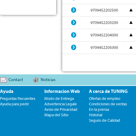
9709452202500
9709452203200
9709452204000
9709452205000
Contact
Noticias
Ayuda
Informacion Web
A cerca de TUNING
Preguntas frecuentes
Modo de Entrega
Ofertas de empleo
Ayuda para pedir
Advertencia Legale
Condiciones de ventas
Aviso de Privacidad
En la prensa
Mapa del Sitio
Historial
Seguro de Calidad