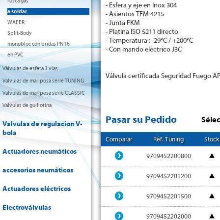
rosca gas
- Esfera y eje en Inox 304
a soldar
- Asientos TFM 4215
WAFER
- Junta FKM
- Platina ISO 5211 directo
Split-Body
- Temperatura : -29°C / +200°C
monobloc con bridas PN16
- Con mando eléctrico J3C
en PVC
Válvulas de esfera 3 vias
Válvula certificada Seguridad Fuego API
Valvulas de mariposa serie TUNING
Valvulas de mariposa serie CLASSIC
Valvulas de guillotina
Pasar su Pedido
Séle
Valvulas de regulacion V-
bola
Comparar
Réf. Tuning
Stock
Actuadores neumáticos
9709452200800
accesorios neumáticos
9709452201200
Actuadores eléctricos
9709452201500
Electroválvulas
9709452202000