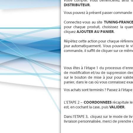
votre compte. Vous bénéficierez ainsi d
DISTRIBUTEUR
.
Vous pouvez à présent passer commande 
Connectez-vous au site
TUNING-FRANCE
pour chaque produit, choisissez la quan
cliquez
AJOUTER AU PANIER
.
Répétez cette action pour chaque référenc
jour automatiquement. Vous pouvez le visu
commande, il suffit de cliquer sur ce même
Vous êtes à l’étape 1 du processus d’en
de modification et/ou de suppression des
sur le bouton de mise à jour pour valid
panier, dans le cas où vous connaissez exac
Vos achats sont terminés ? Passez à l’étape
L’ETAPE 2 –
COORDONNEES
récapitule le
est, en cochant la case, puis
VALIDER
.
Dans l’ETAPE 3, cliquez sur le mode de liv
livraison personnalisée, merci de prendre 