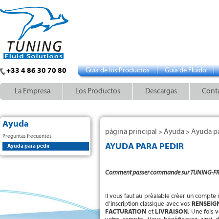
+33 4 86 30 70 80
Guía de los Productos
Guía de Fluido
La Empresa
Los Productos
Descargas
Cont
Ayuda
página principal
Ayuda
Ayuda pa
>
>
Preguntas frecuentes
AYUDA PARA PEDIR
Ayuda para pedir
Comment passer commande sur TUNING-F
Il vous faut au préalable créer un compte 
d’inscription classique avec vos
RENSEIG
FACTURATION
et
LIVRAISON
. Une fois 