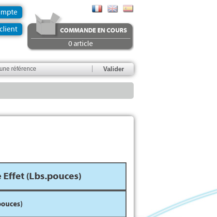
ompte
client
COMMANDE EN COURS
0 article
Effet (Lbs.pouces)
pouces)