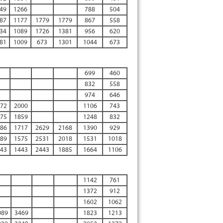
49
1266
788
504
87
1177
1779
1779
867
558
34
1089
1726
1381
956
620
81
1009
673
1301
1044
673
699
460
832
558
974
646
72
2000
1106
743
75
1859
1248
832
86
1717
2629
2168
1390
929
89
1575
2531
2018
1531
1018
43
1443
2443
1885
1664
1106
1142
761
1372
912
1602
1062
089
3469
1823
1213