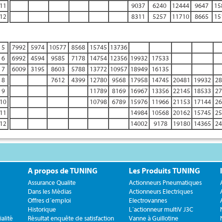
11
9037
6240
12444
9647
15
12
8311
5257
11710
8665
15
5
7992
5974
10577
8568
15745
13736
6
6992
4594
9585
7178
14754
12356
19932
17533
7
6009
3195
8603
5788
13772
10957
18949
16135
8
7612
4399
12780
9568
17958
14745
20481
19932
28
9
11789
8169
16967
13356
22145
18533
27
10
10798
6789
15976
11966
21153
17144
26
11
14984
10568
20162
15745
25
12
14002
9178
19180
14365
24
A propos de TUNING
Les Produits TUNING
Assurance Qualite
Actionneurs Pneumatiques
Dans les Médias
Actionneurs Electriques
Offres d´emploi
Electrovannes
Historique
L´actionneur multiV J3C
alité
Résultat enquête de satisfaction
Vanne à Guillotine