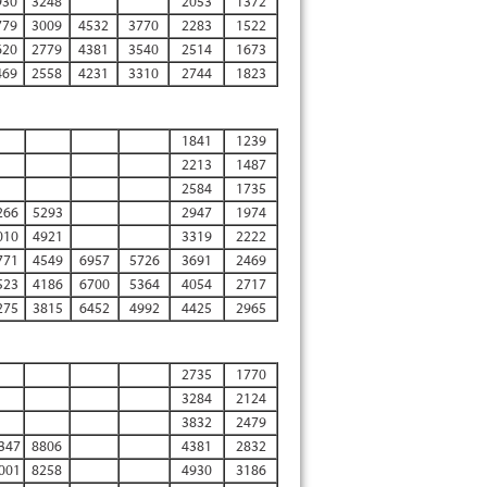
930
3248
2053
1372
779
3009
4532
3770
2283
1522
620
2779
4381
3540
2514
1673
469
2558
4231
3310
2744
1823
1841
1239
2213
1487
2584
1735
266
5293
2947
1974
010
4921
3319
2222
771
4549
6957
5726
3691
2469
523
4186
6700
5364
4054
2717
275
3815
6452
4992
4425
2965
2735
1770
3284
2124
3832
2479
347
8806
4381
2832
001
8258
4930
3186