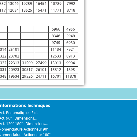
852
13046
19259
16454
10789
7992
117
12034
18525
15471
11771
8718
6966
4956
8346
5948
9745
6930
314
25101
11134
7921
322
23702
12533
8913
322
22313
31509
27499
13913
9904
331
20923
30517
26101
15312
1895
348
19534
29526
24711
16701
11878
Informations Techniques
Act. Pneumatique : Fct.
Act. 90° : Dimensions...
Act. 120°-180° : Dimensions...
Nomenclature Actionneur 90°
Nomenclature Actionneur 180°