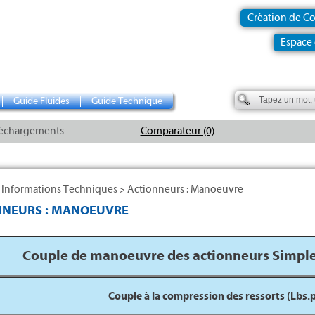
Création de C
Espace 
Guide Fluides
Guide Technique
échargements
Comparateur (0)
Informations Techniques
Actionneurs : Manoeuvre
>
>
NNEURS : MANOEUVRE
Couple de manoeuvre des actionneurs Simple 
Couple à la compression des ressorts (Lbs.