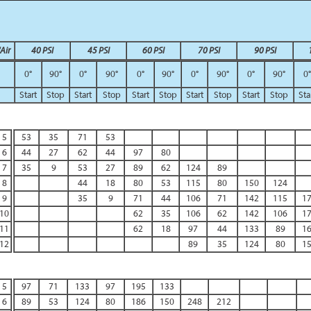
Air
40 PSI
45 PSI
60 PSI
70 PSI
90 PSI
0°
90°
0°
90°
0°
90°
0°
90°
0°
90°
0°
Start
Stop
Start
Stop
Start
Stop
Start
Stop
Start
Stop
Sta
5
53
35
71
53
6
44
27
62
44
97
80
7
35
9
53
27
89
62
124
89
8
44
18
80
53
115
80
150
124
9
35
9
71
44
106
71
142
115
1
10
62
35
106
62
142
106
1
11
62
18
97
44
133
89
1
12
89
35
124
80
1
5
97
71
133
97
195
133
6
89
53
124
80
186
150
248
212