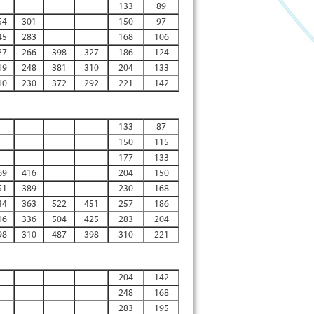
133
89
54
301
150
97
45
283
168
106
27
266
398
327
186
124
19
248
381
310
204
133
10
230
372
292
221
142
133
87
150
115
177
133
69
416
204
150
51
389
230
168
34
363
522
451
257
186
16
336
504
425
283
204
98
310
487
398
310
221
204
142
248
168
283
195