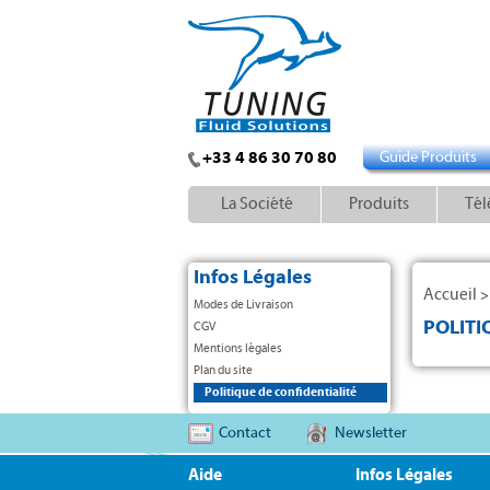
+33 4 86 30 70 80
Guide Produits
La Société
Produits
Tél
Infos Légales
Accueil
Modes de Livraison
POLITI
CGV
Mentions légales
Plan du site
Politique de confidentialité
Contact
Newsletter
Aide
Infos Légales