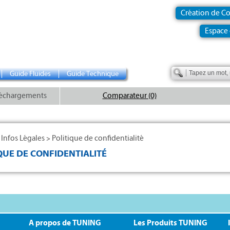
Création de C
Espace 
Guide Fluides
Guide Technique
échargements
Comparateur (0)
Infos Légales
Politique de confidentialité
>
>
QUE DE CONFIDENTIALITÉ
A propos de TUNING
Les Produits TUNING