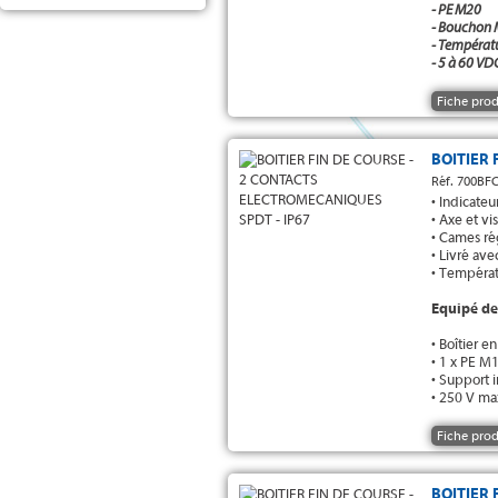
- PE M20
- Bouchon
- Températ
- 5 à 60 V
Fiche prod
BOITIER 
Réf. 700BF
• Indicateu
• Axe et vi
• Cames ré
• Livré av
• Températ
Equipé de
• Boîtier 
• 1 x PE 
• Support 
• 250 V ma
Fiche prod
BOITIER 