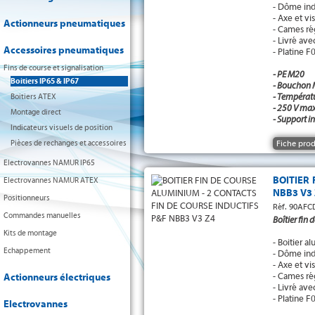
- Dôme ind
- Axe et vi
Actionneurs pneumatiques
- Cames ré
- Livré ave
Accessoires pneumatiques
- Platine F
Fins de course et signalisation
- PE M20
Boitiers IP65 & IP67
- Bouchon
- Températ
Boitiers ATEX
- 250 V max
Montage direct
- Support i
Indicateurs visuels de position
Pièces de rechanges et accessoires
Fiche prod
Electrovannes NAMUR IP65
BOITIER
Electrovannes NAMUR ATEX
NBB3 V3 
Positionneurs
Réf. 90AFC
Commandes manuelles
Boîtier fin
Kits de montage
- Boitier 
Echappement
- Dôme ind
- Axe et vi
- Cames ré
Actionneurs électriques
- Livré ave
- Platine F
Electrovannes