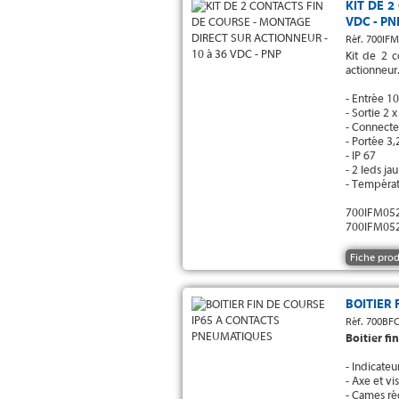
KIT DE 
VDC - PN
Réf. 700IF
Kit de 2 
actionneur
- Entrée 1
- Sortie 2 
- Connect
- Portée 3
- IP 67
- 2 leds ja
- Températ
700IFM052
700IFM052
Fiche prod
BOITIER
Réf. 700BFC
Boitier f
- Indicateu
- Axe et vi
- Cames ré