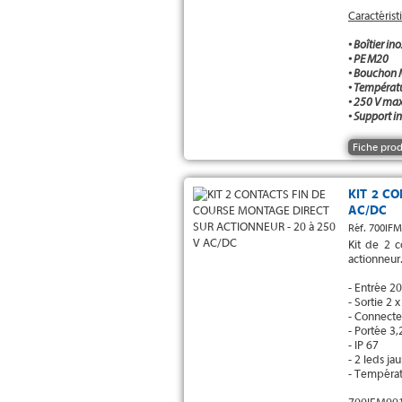
Caractérist
• Boîtier in
• PE M20
• Bouchon
• Températ
• 250 V max
• Support i
Fiche prod
KIT 2 C
AC/DC
Réf. 700IF
Kit de 2 
actionneur
- Entrée 2
- Sortie 2 
- Connect
- Portée 3
- IP 67
- 2 leds ja
- Températ