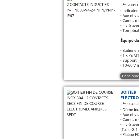
Réf. 700BFC
• Indicateu
• Axe et vi
• Cames ré
• Livré av
• Températ
Équipé de
• Boîtier 
• 1 x PE 
• Support 
• 10-60 V 
Fiche prod
BOITIE
ELECTRO
Réf. 90AFC
• Dôme ind
• Axe et vi
• Cames ré
• Livré av
(Taille Gr1 
• Platine F