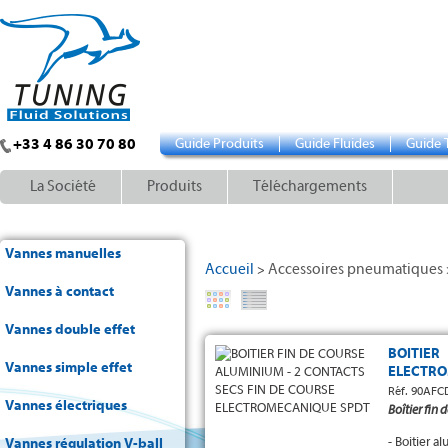
+33 4 86 30 70 80
Guide Produits
Guide Fluides
Guide 
La Société
Produits
Téléchargements
Vannes manuelles
Accueil
Accessoires pneumatiques
>
Vannes à contact
Vannes double effet
BOITIE
Vannes simple effet
ELECTRO
Réf. 90AFC
Vannes électriques
Boîtier fin
- Boitier 
Vannes régulation V-ball