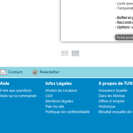
- Livré av
- Températ
- Boîtier e
- Raccords 
- Options : 
Fiche prod
Contact
Newsletter
Aide
Infos Légales
A propos de TU
Foire aux questions
Modes de Livraison
Assurance Qualite
Aide sur la commande
CGV
Dans les Médias
Mentions légales
Offres d´emploi
Plan du site
Historique
Politique de confidentialité
Résultat enquête de s