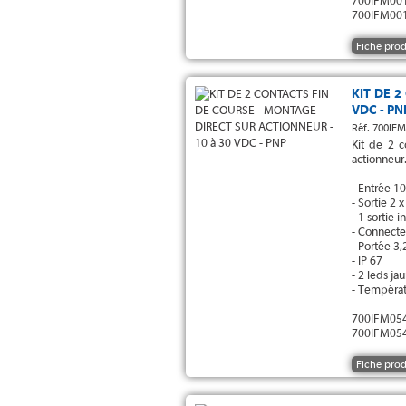
700IFM001
700IFM001
Fiche prod
KIT DE 
VDC - PN
Réf. 700IF
Kit de 2 
actionneur
- Entrée 1
- Sortie 2 
- 1 sortie 
- Connecte
- Portée 3
- IP 67
- 2 leds ja
- Températ
700IFM054
700IFM054
Fiche prod