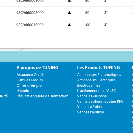
95C9660005000
50
2``
95C9660008000
80
3``
95C9660010000
100
4``
A propos de TUNING
Les Produits TUNING
Assurance Qualite
Actionneurs Pneumatiques
Dans les Médias
Actionneurs Electriques
Offres d´emploi
Electrovannes
Historique
L´actionneur multiV J3C
alité
Résultat enquête de satisfaction
Vanne à Guillotine
Vanne à sphère revêtue PFA
Vannes à Sphère
Vannes Papilllon