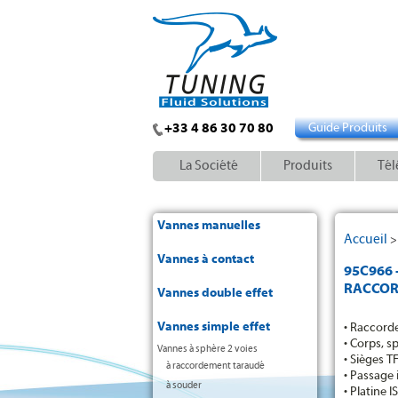
+33 4 86 30 70 80
Guide Produits
La Société
Produits
Tél
Vannes manuelles
Accueil
Vannes à contact
95C966 
RACCOR
Vannes double effet
Vannes simple effet
• Raccord
• Corps, s
Vannes à sphère 2 voies
• Sièges T
à raccordement taraudé
• Passage 
à souder
• Platine 