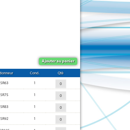
Ajouter au panier
tionneur
Cond.
Qté
SR63
1
SR75
1
SR83
1
SR92
1