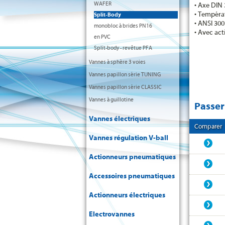
WAFER
• Axe DIN
• Températ
Split-Body
• ANSI 300
monobloc à brides PN16
• Avec ac
en PVC
Split-body - revêtue PFA
Vannes à sphère 3 voies
Vannes papillon série TUNING
Vannes papillon série CLASSIC
Vannes à guillotine
Passe
Vannes électriques
Comparer
Vannes régulation V-ball
Actionneurs pneumatiques
Accessoires pneumatiques
Actionneurs électriques
Electrovannes