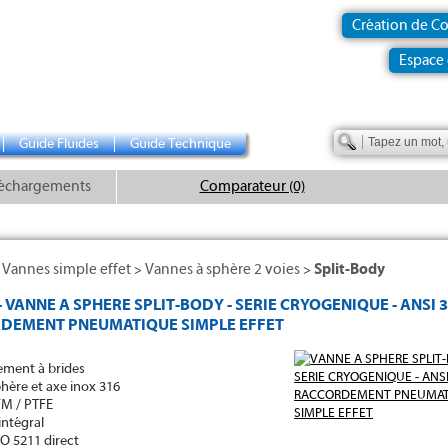
Création de C
Espace 
Guide Fluides
Guide Technique
échargements
Comparateur (0)
Vannes simple effet
Vannes à sphère 2 voies
Split-Body
>
>
>
- VANNE A SPHERE SPLIT-BODY - SERIE CRYOGENIQUE - ANSI 3
DEMENT PNEUMATIQUE SIMPLE EFFET
ement à brides
phère et axe inox 316
FM / PTFE
intégral
ISO 5211 direct