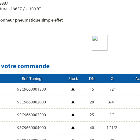
 3337
ure - 196 °C / + 150 °C
tionneur pneumatique simple effet
r votre commande
Réf. Tuning
Stock
DN
Ø
Ac
95C9660001500
15
1/2``
95C9660002000
20
3/4``
95C9660002500
25
1``
95C9660004000
40
1``1/2