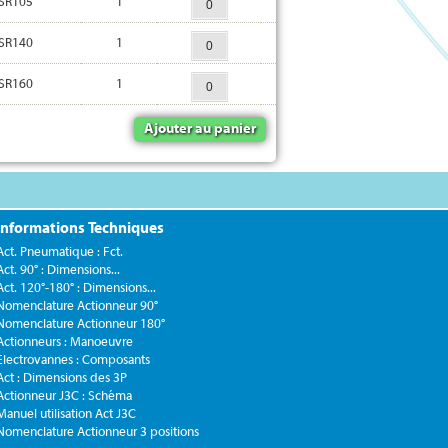
SR105
1
SR140
1
SR160
1
Ajouter au panier
Informations Techniques
Act. Pneumatique : Fct.
Act. 90° : Dimensions...
Act. 120°-180° : Dimensions...
Nomenclature Actionneur 90°
Nomenclature Actionneur 180°
Actionneurs : Manoeuvre
Electrovannes : Composants
Act : Dimensions des 3P
Actionneur J3C : Schéma
Manuel utilisation Act J3C
Nomenclature Actionneur 3 positions