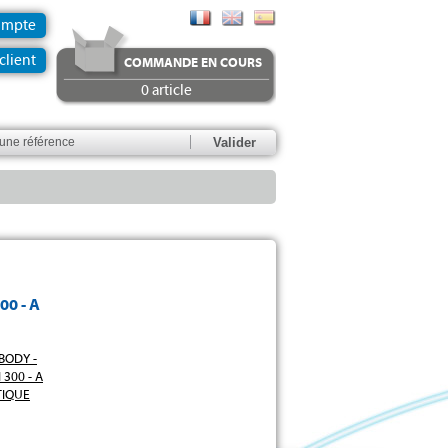
ompte
client
COMMANDE EN COURS
0 article
00 - A