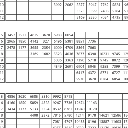
10
3992
2062
5877
3947
7762
5824
9
11
5523
3399
7408
5284
9
12
5169
2850
7054
4735
8
5
3452
2522
4629
3670
6983
6054
6
2965
1850
4142
327
6496
5381
8851
7736
7
2478
1177
3655
2354
6009
4709
8364
7063
8
3169
1682
5523
4036
7877
6390
10231
9745
12
9
5036
3363
7390
5718
9745
8072
12
10
4549
2691
6904
5045
9258
7399
11
11
6417
4372
8771
6727
11
12
5930
3670
8284
6054
10
5
4886
3620
6585
5310
9992
8718
6
4160
1850
5859
4328
9267
7736
12674
11143
7
3434
1177
5133
3354
8532
6762
11940
10170
8
4408
2372
7815
5780
1214
9178
14621
12586
18
9
7081
4797
10488
8196
13887
11603
17
10
6355
3815
9732
7222
13170
10630
16