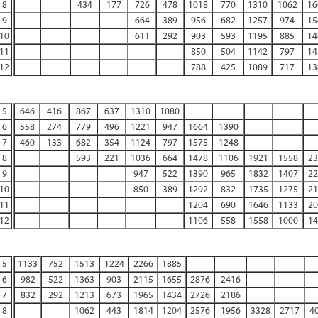
8
434
177
726
478
1018
770
1310
1062
16
9
664
389
956
682
1257
974
15
10
611
292
903
593
1195
885
14
11
850
504
1142
797
14
12
788
425
1089
717
13
5
646
416
867
637
1310
1080
6
558
274
779
496
1221
947
1664
1390
7
460
133
682
354
1124
797
1575
1248
8
593
221
1036
664
1478
1106
1921
1558
23
9
947
522
1390
965
1832
1407
22
10
850
389
1292
832
1735
1275
21
11
1204
690
1646
1133
20
12
1106
558
1558
1000
14
5
1133
752
1513
1224
2266
1885
6
982
522
1363
903
2115
1655
2876
2416
7
832
292
1213
673
1965
1434
2726
2186
8
1062
443
1814
1204
2576
1956
3328
2717
4