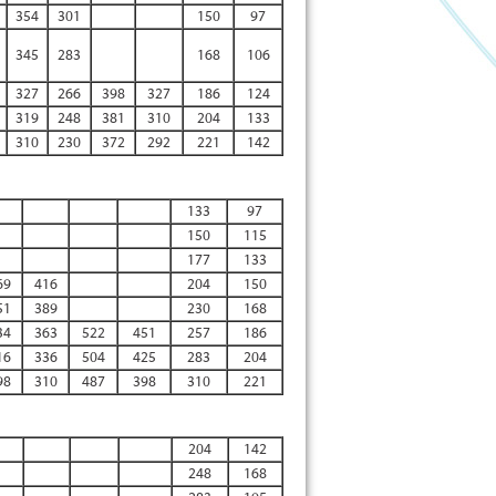
354
301
150
97
345
283
168
106
327
266
398
327
186
124
319
248
381
310
204
133
310
230
372
292
221
142
133
97
150
115
177
133
69
416
204
150
51
389
230
168
34
363
522
451
257
186
16
336
504
425
283
204
98
310
487
398
310
221
204
142
248
168