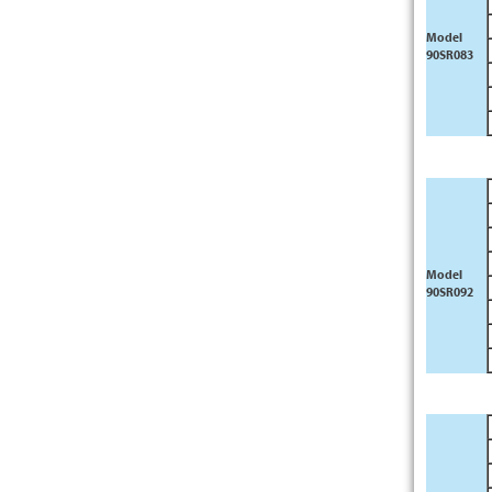
Model
90SR083
Model
90SR092