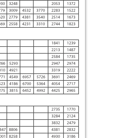
930
3248
2053
1372
779
3009
4532
3770
2283
1522
620
2779
4381
3540
2514
1673
469
2558
4231
3310
2744
1823
1841
1239
2213
1487
2584
1735
266
5293
2947
2974
010
4921
3319
2222
771
4549
6957
5726
3691
2469
523
4186
6700
5364
4054
2717
275
3815
6452
4992
4425
2965
2735
1770
3284
2124
3832
2479
347
8806
4381
2832
001
8258
4930
3186