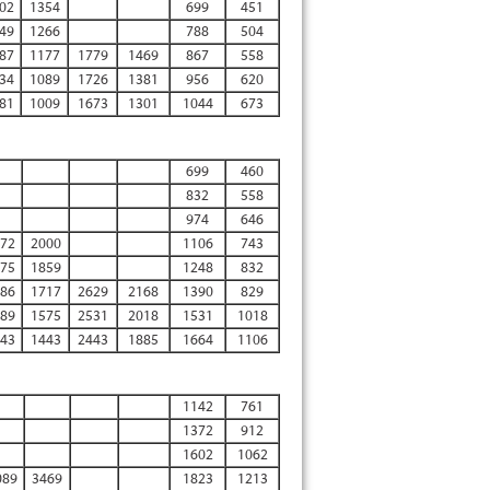
02
1354
699
451
49
1266
788
504
87
1177
1779
1469
867
558
34
1089
1726
1381
956
620
81
1009
1673
1301
1044
673
699
460
832
558
974
646
72
2000
1106
743
75
1859
1248
832
86
1717
2629
2168
1390
829
89
1575
2531
2018
1531
1018
43
1443
2443
1885
1664
1106
1142
761
1372
912
1602
1062
089
3469
1823
1213