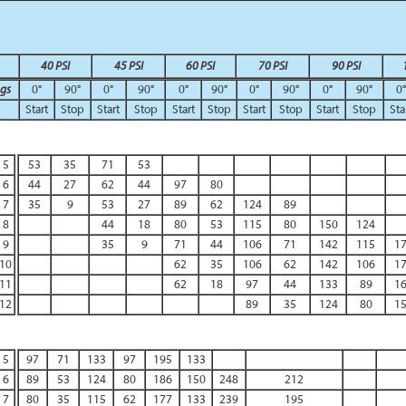
40 PSI
45 PSI
60 PSI
70 PSI
90 PSI
ngs
0°
90°
0°
90°
0°
90°
0°
90°
0°
90°
0°
Start
Stop
Start
Stop
Start
Stop
Start
Stop
Start
Stop
Sta
5
53
35
71
53
6
44
27
62
44
97
80
7
35
9
53
27
89
62
124
89
8
44
18
80
53
115
80
150
124
9
35
9
71
44
106
71
142
115
1
10
62
35
106
62
142
106
1
11
62
18
97
44
133
89
1
12
89
35
124
80
1
5
97
71
133
97
195
133
6
89
53
124
80
186
150
248
212
7
80
35
115
62
177
133
239
195