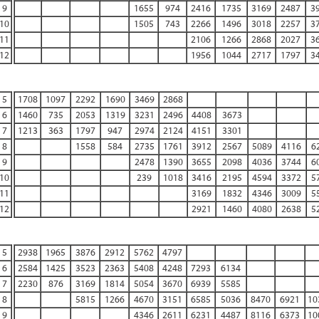
9
1655
974
2416
1735
3169
2487
3
10
1505
743
2266
1496
3018
2257
3
11
2106
1266
2868
2027
3
12
1956
1044
2717
1797
3
5
1708
1097
2292
1690
3469
2868
6
1460
735
2053
1319
3231
2496
4408
3673
7
1213
363
1797
947
2974
2124
4151
3301
8
1558
584
2735
1761
3912
2567
5089
4116
6
9
2478
1390
3655
2098
4036
3744
6
10
239
1018
3416
2195
4594
3372
5
11
3169
1832
4346
3009
5
12
2921
1460
4080
2638
5
5
2938
1965
3876
2912
5762
4797
6
2584
1425
3523
2363
5408
4248
7293
6134
7
2230
876
3169
1814
5054
3670
6939
5585
8
5815
1266
4670
3151
6585
5036
8470
6921
10
9
4346
2611
6231
4487
8116
6373
10