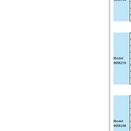
Model
90SR210
Model
90SR240