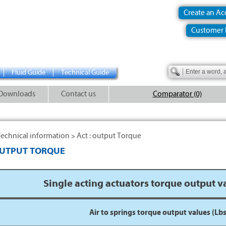
Create an A
Customer 
Fluid Guide
Technical Guide
Downloads
Contact us
Comparator (0)
echnical information
Act : output Torque
>
OUTPUT TORQUE
Single acting actuators torque output va
Air to springs torque output values (Lbs