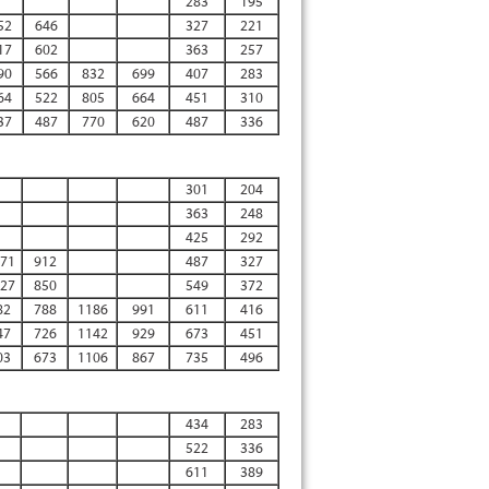
283
195
52
646
327
221
17
602
363
257
90
566
832
699
407
283
64
522
805
664
451
310
37
487
770
620
487
336
301
204
363
248
425
292
71
912
487
327
27
850
549
372
82
788
1186
991
611
416
47
726
1142
929
673
451
03
673
1106
867
735
496
434
283
522
336
611
389