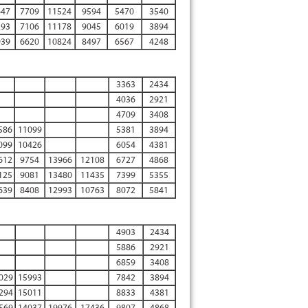
647
7709
11524
9594
5470
3540
293
7106
11178
9045
6019
3894
939
6620
10824
8497
6567
4248
3363
2434
4036
2921
4709
3408
586
11099
5381
3894
099
10426
6054
4381
612
9754
13966
12108
6727
4868
125
9081
13480
11435
7399
5355
639
8408
12993
10763
8072
5841
4903
2434
5886
2921
6859
3408
029
15993
7842
3894
294
15011
8833
4381
569
14037
19976
17436
9807
4868