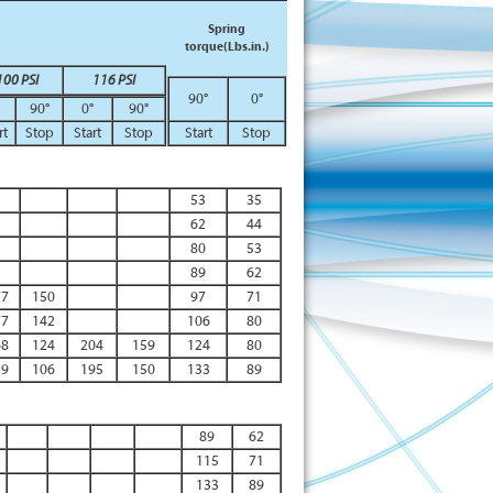
Spring
torque(Lbs.in.)
100 PSI
116 PSI
90°
0°
90°
0°
90°
rt
Stop
Start
Stop
Start
Stop
53
35
62
44
80
53
89
62
77
150
97
71
77
142
106
80
68
124
204
159
124
80
59
106
195
150
133
89
89
62
115
71
133
89