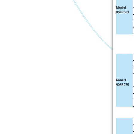
Model
90SR063
Model
90SR075