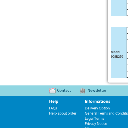
Model
90SR270
Contact
Newsletter
Help
Informations
FAQs
Delivery Option
Help about order
General Terms and Conditio
Legal Terms
Privacy Notice