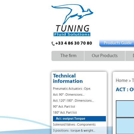
+33 4 86 30 70 80
Products Guide
The firm
Our Products
Technical
information
Home
T
>
ACT : 
Pneumatic Actuators : Ope.
Act. 90° : Dimensions...
Act. 120°-180° : Dimensions...
90° Act. Part list
180° Act. Part list
Act : output Torque
Solenoid Valves : Components
3 positions : torque & weight...