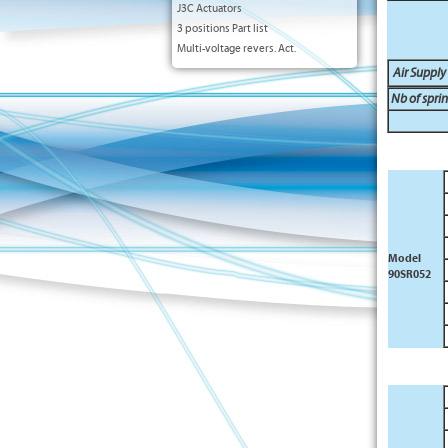
J3C Actuators
3 positions Part list
Multi-voltage revers. Act.
Air Supply
Nb of spri
Model
90SR052