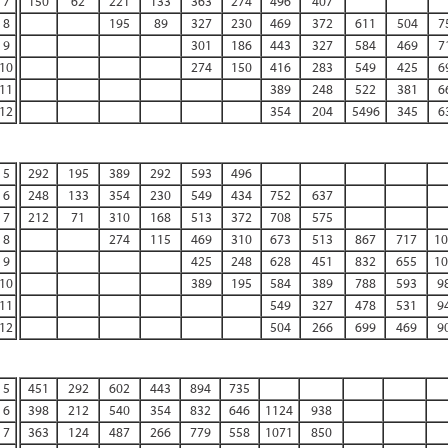
7
150
62
221
133
363
274
496
407
8
195
89
327
230
469
372
611
504
7
9
301
186
443
327
584
469
7
10
274
150
416
283
549
425
6
11
389
248
522
381
6
12
354
204
5496
345
6
5
292
195
389
292
593
496
6
248
133
354
230
549
434
752
637
7
212
71
310
168
513
372
708
575
8
274
115
469
310
673
513
867
717
10
9
425
248
628
451
832
655
10
10
389
195
584
389
788
593
9
11
549
327
478
531
9
12
504
266
699
469
9
5
451
292
602
443
894
735
6
398
212
540
354
832
646
1124
938
7
363
124
487
266
779
558
1071
850