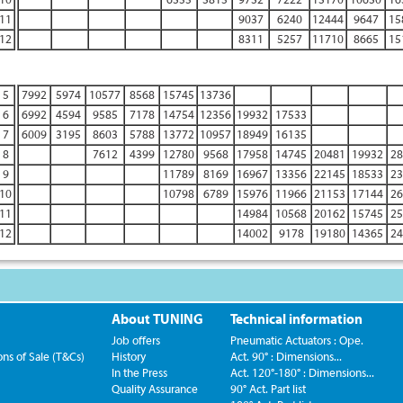
11
9037
6240
12444
9647
15
12
8311
5257
11710
8665
15
5
7992
5974
10577
8568
15745
13736
6
6992
4594
9585
7178
14754
12356
19932
17533
7
6009
3195
8603
5788
13772
10957
18949
16135
8
7612
4399
12780
9568
17958
14745
20481
19932
28
9
11789
8169
16967
13356
22145
18533
23
10
10798
6789
15976
11966
21153
17144
26
11
14984
10568
20162
15745
25
12
14002
9178
19180
14365
24
About TUNING
Technical information
Job offers
Pneumatic Actuators : Ope.
ns of Sale (T&Cs)
History
Act. 90° : Dimensions...
In the Press
Act. 120°-180° : Dimensions...
Quality Assurance
90° Act. Part list