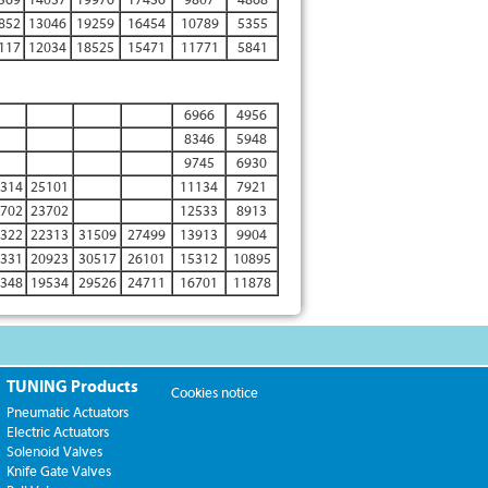
852
13046
19259
16454
10789
5355
117
12034
18525
15471
11771
5841
6966
4956
8346
5948
9745
6930
314
25101
11134
7921
702
23702
12533
8913
322
22313
31509
27499
13913
9904
331
20923
30517
26101
15312
10895
348
19534
29526
24711
16701
11878
TUNING Products
Cookies notice
Pneumatic Actuators
Electric Actuators
Solenoid Valves
Knife Gate Valves