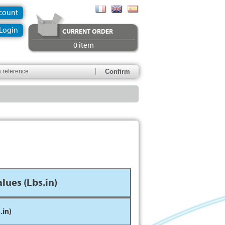
ccount
Login
CURRENT ORDER
0 item
lues (Lbs.in)
.in)