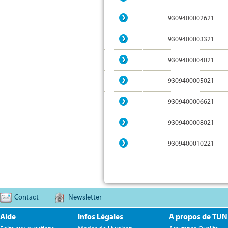
9309400002621
9309400003321
9309400004021
9309400005021
9309400006621
9309400008021
9309400010221
Contact
Newsletter
Aide
Infos Légales
A propos de TU