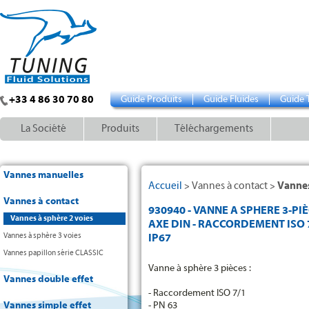
+33 4 86 30 70 80
Guide Produits
Guide Fluides
Guide 
La Société
Produits
Téléchargements
Vannes manuelles
Accueil
Vannes à contact
Vannes
>
>
Vannes à contact
930940 - VANNE A SPHERE 3-PI
Vannes à sphère 2 voies
AXE DIN - RACCORDEMENT ISO 7
Vannes à sphère 3 voies
IP67
Vannes papillon série CLASSIC
Vanne à sphère 3 pièces :
Vannes double effet
- Raccordement ISO 7/1
Vannes simple effet
- PN 63