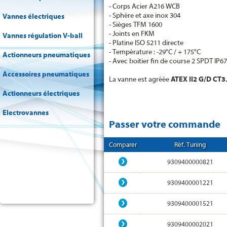
- Corps Acier A216 WCB
- Sphère et axe inox 304
Vannes électriques
- Sièges TFM 1600
- Joints en FKM
Vannes régulation V-ball
- Platine ISO 5211 directe
- Température : -29°C / + 175°C
Actionneurs pneumatiques
- Avec boitier fin de course 2 SPDT IP67
Accessoires pneumatiques
La vanne est agréée
ATEX II2 G/D CT3
Actionneurs électriques
Electrovannes
Passer votre commande
Comparer
Réf. Tuning
9309400000821
9309400001221
9309400001521
9309400002021