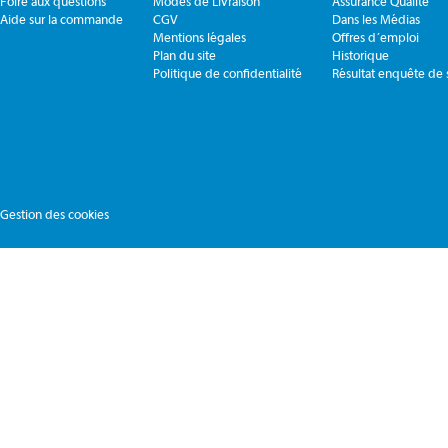
Foire aux questions
Modes de Livraison
Assurance Qualite
Aide sur la commande
CGV
Dans les Médias
Mentions légales
Offres d´emploi
Plan du site
Historique
Politique de confidentialité
Résultat enquête de s
Gestion des cookies