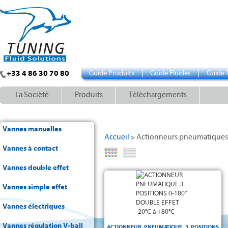
+33 4 86 30 70 80
Guide Produits
Guide Fluides
Guide 
La Société
Produits
Téléchargements
Vannes manuelles
Accueil
Actionneurs pneumatiques
>
Vannes à contact
Vannes double effet
double effet 3
0 à
Positions
Vannes simple effet
180° +/- 5°
Vannes électriques
NBR
-20°C à +80°C
Vannes régulation V-ball
ISO 5211
ACTIONNEUR PNEUMATIQUE 3 POSITIONS