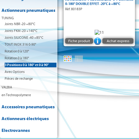
DIN 3337
0-180° DOUBLE EFFET -20°C à +80°C
VDI/VDE
Réf. 80183P
Actionneurs pneumatiques
TUNING
NAMUR
Joints NBR -20 +80°C
ATEX II2 GDc
Joints FKM -20 +140°C
Joints SILICONE -40 +85°C
Fiche produit
Achat express
TOUT INOX 316 0-90°
Rotation 0 à 120°
Rotation 0 à 180°
3 Positions 0 à 180° et 0 à 90°
Avec Options
Pièces de rechange
VALBIA
en Technopolymere
Accessoires pneumatiques
Actionneurs électriques
Electrovannes