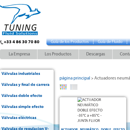
+33 4 86 30 70 80
Guía de los Productos
Guía de Fluido
La Empresa
Los Productos
Descargas
Cont
Válvulas industriales
página principal
Actuadores neumá
>
Válvulas y final de carrera
Válvulas doble efecto
doble
Actuador neumático
con piñón y pistón - Rotación
efecto
Válvulas simple efecto
gracias a los
0 a 90° +/- 5°
de
espárragos de regulación - Cuerpo
Válvulas eléctricas
en aluminio anodizado duro - Tapas
en aluminio revestidas de una capa
Valvulas de regulacion V-
ACTUADOR NEUMÁTICO DOBLE EFECTO