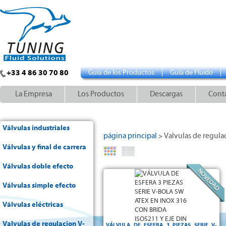
+33 4 86 30 70 80
Guía de los Productos
Guía de Fluido
La Empresa
Los Productos
Descargas
Cont
Válvulas industriales
página principal
Valvulas de regula
>
Válvulas y final de carrera
Válvulas doble efecto
Serie V-bola
Válvulas simple efecto
2 vias
ATEX II2 G/D CT3 -
Válvula de esfera
paso total - Cuerpo, bola y eje en acero
- Tipo 3 piezas - TFM1600
PN63
inoxidable
Válvulas eléctricas
Brida ISO
-
A soldar SW
asiento - FKM juntas -
-
5211 y eje quadrado según DIN 3337
Valvulas de regulacion V-
VÁLVULA DE ESFERA 3 PIEZAS SERIE V-