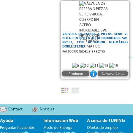
Serie V-bola :
VÁLVULA DE ESFERA 3 PIEZAS, SERIE V-
BOLA, CUERPO EN ACERO INOXIDABLE SW,
NP137, CON ACTUADOR NEUMÁTICO
DOBLE EFECTO
Ref. 900935 V
Producto
Compra rápida
Contact
Noticias
Ayuda
Informacion Web
A cerca de TUNING
Preguntas frecuentes
Modo de Entrega
Ofertas de empleo
Ayuda para pedir
Advertencia Legale
Condiciones de ventas