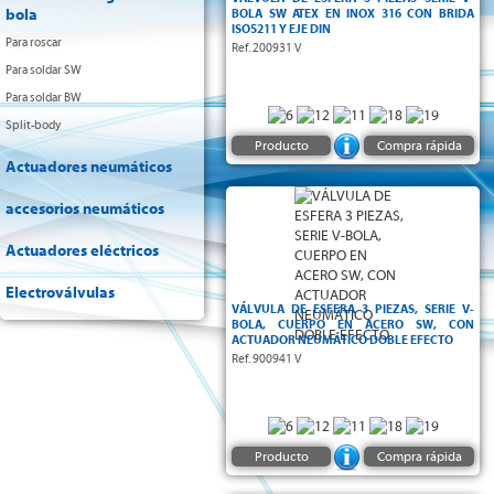
dispositivo
bola
BOLA SW ATEX EN INOX 316 CON BRIDA
de bloqueo -
ISO5211 Y EJE DIN
Para roscar
Ref. 200931 V
Para soldar SW
Para soldar BW
Split-body
Producto
Compra rápida
Actuadores neumáticos
Serie V-bola :
accesorios neumáticos
Actuadores eléctricos
Electroválvulas
VÁLVULA DE ESFERA 3 PIEZAS, SERIE V-
BOLA, CUERPO EN ACERO SW, CON
ACTUADOR NEUMÁTICO DOBLE EFECTO
Ref. 900941 V
Producto
Compra rápida