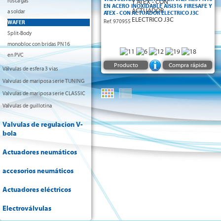
rosca gas
EN ACERO INOXIDABLE AISI316 FIRESAFE Y
a soldar
ATEX - CON ACTUADOR ELECTRICO J3C
Ref. 970955
WAFER
Split-Body
monobloc con bridas PN16
en PVC
Producto
Compra rápida
Válvulas de esfera 3 vias
Valvulas de mariposa serie TUNING
Valvulas de mariposa serie CLASSIC
Valvulas de guillotina
Valvulas de regulacion V-
bola
Actuadores neumáticos
accesorios neumáticos
Actuadores eléctricos
Electroválvulas