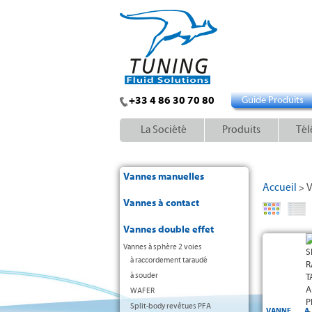
+33 4 86 30 70 80
Guide Produits
La Société
Produits
Tél
Vannes manuelles
Accueil
V
>
Vannes à contact
Vannes double effet
Vanne à sphè
Vannes à sphère 2 voies
- Sièges PTFE
à raccordement taraudé
-
Raccorde
à souder
WAFER
Split-body revêtues PFA
VANNE A