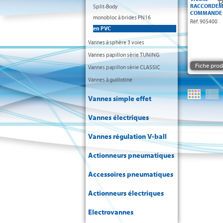
RACCORDE
Split-Body
COMMANDE 
monobloc à brides PN16
Réf. 905400
en PVC
Vannes à sphère 3 voies
Vannes papillon série TUNING
Fiche prod
Vannes papillon série CLASSIC
Vannes à guillotine
Vannes simple effet
Vannes électriques
Vannes régulation V-ball
Actionneurs pneumatiques
Accessoires pneumatiques
Actionneurs électriques
Electrovannes