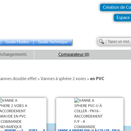
Création de C
Espace 
Guide Fluides
Guide Technique
échargements
Comparateur (0)
annes double effet
Vannes à sphère 2 voies
en PVC
>
>
re PVC-U - Corps, sphère et axe
• Raccordement F/F taraudé ou à coller
 - O-ring
- PN16
en PVC pression
• PN 16
ment taraudé F/F
EPDM -
• Corps, sphère et axe PVC-U
Température 0°C / +60°C -
• Sièges PTFE
• Joints toriques EPDM
• Température 0 °C / + 60 °C
•
 SPHERE 2 VOIES A
VANNE A SPHERE PVC-U À COLLER - PN16 -