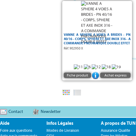
VANNE A SPHERE 4 VOIES A BRIDES - PN
40/16 - CORPS, SPHERE ET AXE INOX 316 - A
COMMANDE PNEUMATIQUE DOUBLE EFFET
Réf. 902950 X
Fiche produit
Achat express
Contact
Newsletter
Aide
Infos Légales
A propos de TU
Foire aux questions
Modes de Livraison
Assurance Qualite
Aide sur la commande
CGV
Dans les Médias