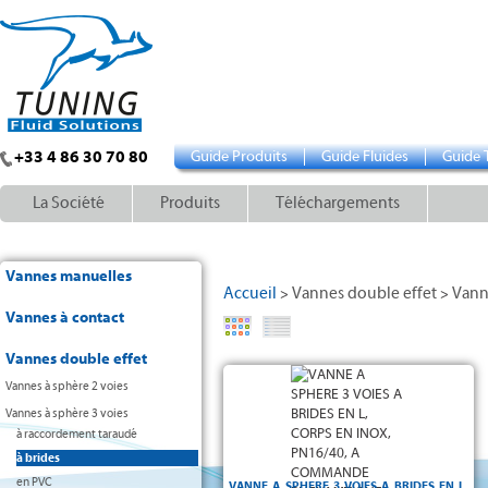
+33 4 86 30 70 80
Guide Produits
Guide Fluides
Guide 
La Société
Produits
Téléchargements
Vannes manuelles
Accueil
Vannes double effet
Vann
>
>
Vannes à contact
Vannes double effet
Vannes à sphère 2 voies
Vannes à sphère 3 voies
à raccordement taraudé
à brides
en PVC
VANNE A SPHERE 3 VOIES A BRIDES EN L,