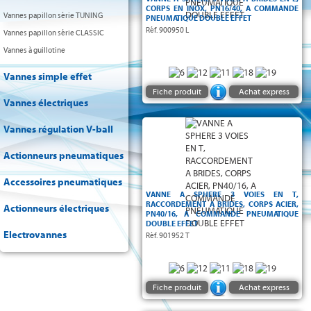
CORPS EN INOX, PN16/40, A COMMANDE
Vannes papillon série TUNING
PNEUMATIQUE DOUBLE EFFET
Réf. 900950 L
Vannes papillon série CLASSIC
Vannes à guillotine
Vannes simple effet
Fiche produit
Achat express
Vannes électriques
Vannes régulation V-ball
Actionneurs pneumatiques
Accessoires pneumatiques
VANNE A SPHERE 3 VOIES EN T,
RACCORDEMENT A BRIDES, CORPS ACIER,
Actionneurs électriques
PN40/16, A COMMANDE PNEUMATIQUE
DOUBLE EFFET
Electrovannes
Réf. 901952 T
Fiche produit
Achat express