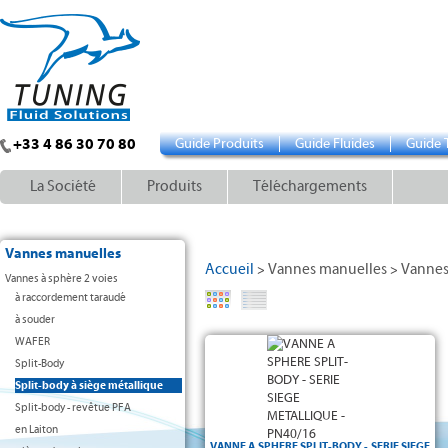
+33 4 86 30 70 80
Guide Produits
Guide Fluides
Guide 
La Société
Produits
Téléchargements
Vannes manuelles
Accueil
Vannes manuelles
Vannes
>
>
Vannes à sphère 2 voies
à raccordement taraudé
à souder
WAFER
Split-Body
Split-body à siège métallique
Split-body - revêtue PFA
en Laiton
VANNE A SPHERE SPLIT-BODY - SERIE SIEGE