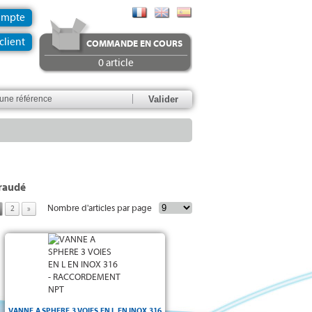
ompte
client
COMMANDE EN COURS
0 article
raudé
Nombre d'articles par page
2
»
Vanne à sphère inox - 3 voies - PN50 :
VANNE A SPHERE 3 VOIES EN L EN INOX 316