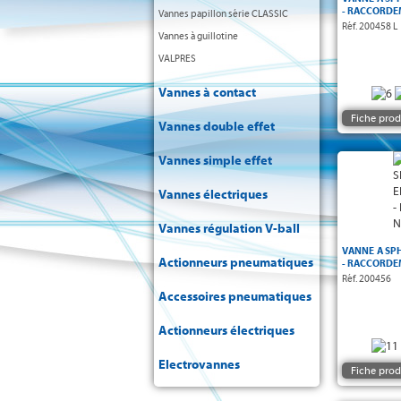
- RACCORDEM
Vannes papillon série CLASSIC
Réf. 200458 L
Vannes à guillotine
VALPRES
Vannes à contact
Fiche prod
Vannes double effet
Vannes simple effet
Vanne 
Vannes électriques
Vannes régulation V-ball
VANNE A SPH
Actionneurs pneumatiques
- RACCORDE
Réf. 200456
Accessoires pneumatiques
Actionneurs électriques
Electrovannes
Fiche prod