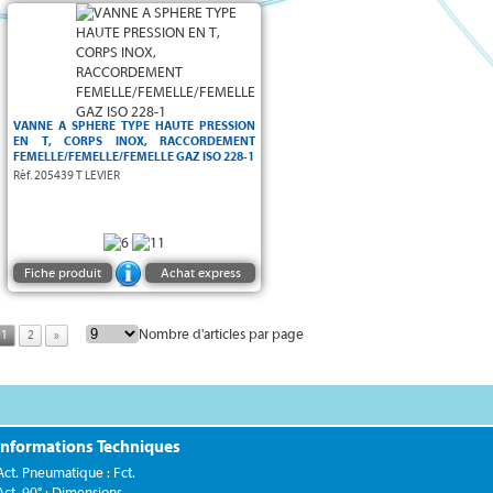
haute pression
Vanne à sphère
VANNE A SPHERE TYPE HAUTE PRESSION
EN T, CORPS INOX, RACCORDEMENT
FEMELLE/FEMELLE/FEMELLE GAZ ISO 228-1
Entrée du fluide toujours par la voie centrale
Réf. 205439 T LEVIER
Fiche produit
Achat express
Nombre d'articles par page
1
2
»
Informations Techniques
Act. Pneumatique : Fct.
Act. 90° : Dimensions...