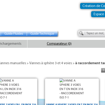
Création de C
Espace 
Guide Fluides
Guide Technique
échargements
Comparateur (0)
annes manuelles
Vannes à sphère 3 et 4 voies
à raccordement ta
>
>
1
uit -
3 voies en L
Vanne à sphère
à passage réduit -
3 voies en T
Vanne à sphère
sphère et axe en acier Inox 316 -
-
PN50
Corps, sphère et axe en acier Inox 316 -
resse etoupe en TFM 1600 -
Sièges et presse étoupe en TFM 1600 -
nt taraudé F/F/F gaz ISO 7-1
-
Raccordement taraudé F/F/F gaz ISO 7-1
211 et axe selon DIN 3337 à 90°
Platine ISO 5211 et axe selon DIN 3337 -
ar
- Température -29°C / +175°C -
Commande par
Température -29°C / +175°C -
Levier cadenassable en inox
levier en inox cadenassable
ERE 3 VOIES EN L EN INOX 316
VANNE A SPHERE 3 VOIES EN T EN INOX 316