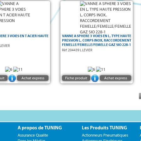
Haute Pression
Vanne à sphère
age en T
Vanne à sphère 3 voies
 acier
- PN500
en acier bruni
èges POM - O-rings en Buna
-1
F/F/F
Raccordement taraudé
-
ar
-
Température -20°C / 100°C
Levier
ERE 3 VOIES EN T ACIER HAUTE
VANNE A SPHERE 3 VOIES EN L, TYPE HAUTE
uide toujours par la voie
NOTE:
PRESSION L, CORPS INOX, RACCORDEMENT
centrale !
FEMELLE/FEMELLE/FEMELLE GAZ SIO 228-1
 LEVIER
Réf. 204439 L LEVIER
L'entrée du fluide se fait toujours par la voie
centrale
uit
Achat express
Fiche produit
Achat express
A propos de TUNING
Les Produits TUNING
Assurance Qualite
Actionneurs Pneumatiques
Dans les Médias
Actionneurs Electriques