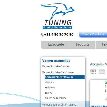
+33 4 86 30 70 80
Guide Produits
La Société
Produits
Tél
Vannes manuelles
Accueil
V
>
Vannes à sphère 2 voies
Vannes à sphère 3 et 4 voies
à raccordement taraudé
à brides
à passage réd
en Laiton
-
PN50
Corps, 
Sièges et p
En PVC
-
Raccordeme
pièces de rechange
Platine ISO 5
Commande p
Vannes papillon série TUNING
VANNE A SPH