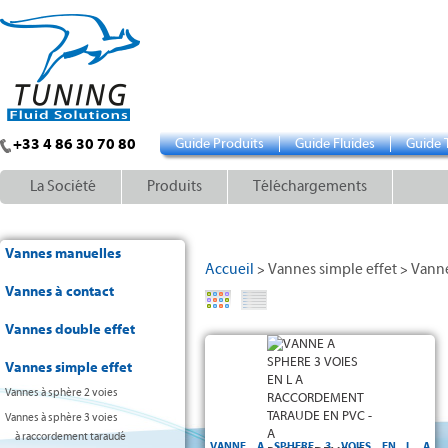
+33 4 86 30 70 80
Guide Produits
Guide Fluides
Guide 
La Société
Produits
Téléchargements
Vannes manuelles
Accueil
Vannes simple effet
Vanne
>
>
Vannes à contact
Vannes double effet
Vannes simple effet
Vannes à sphère 2 voies
Vannes à sphère 3 voies
à raccordement taraudé
VANNE A SPHERE 3 VOIES EN L A