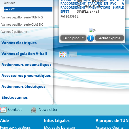
à brides
RACCORDEMENT TARAUDE EN PVC - A
RACCORDEMENT PNEUMATIQUE SIMPLE
en PVC
EFFET
Réf. 955393 L
Vannes papillon série TUNING
Vannes papillon série CLASSIC
Vannes à guillotine
Fiche produit
Achat express
Vannes électriques
Vannes régulation V-ball
Actionneurs pneumatiques
Accessoires pneumatiques
Actionneurs électriques
Electrovannes
Contact
Newsletter
Aide
Infos Légales
A propos de TU
Foire aux questions
Modes de Livraison
Assurance Qualite