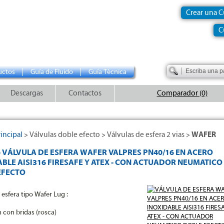
Crear una 
C
uctos
Guía de Fluido
Guía Técnica
Descargas
Contactos
Comparador (0)
incipal
Válvulas doble efecto
Válvulas de esfera 2 vias
WAFER
>
>
>
- VÁLVULA DE ESFERA WAFER VALPRES PN40/16 EN ACERO
BLE AISI316 FIRESAFE Y ATEX - CON ACTUADOR NEUMATICO
EFECTO
 esfera tipo Wafer Lug :
 con bridas (rosca)