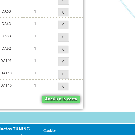
DA63
1
DA63
1
DA83
1
DA92
1
DA105
1
DA140
1
DA140
1
Anadir a la cesta
ductos TUNING
Cookies