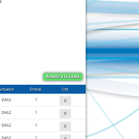
Anadir a la cesta
Actuador
Embal.
Ctd
DA52
1
DA52
1
DA52
1
DA52
1