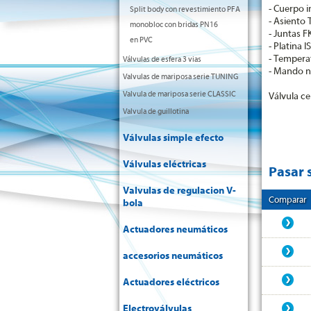
- Cuerpo 
Split body con revestimiento PFA
- Asiento
monobloc con bridas PN16
- Juntas 
en PVC
- Platina 
- Tempera
Válvulas de esfera 3 vias
- Mando n
Valvulas de mariposa serie TUNING
Valvula de mariposa serie CLASSIC
Válvula ce
Valvula de guillotina
Válvulas simple efecto
Válvulas eléctricas
Pasar 
Valvulas de regulacion V-
Comparar
bola
Actuadores neumáticos
accesorios neumáticos
Actuadores eléctricos
Electroválvulas