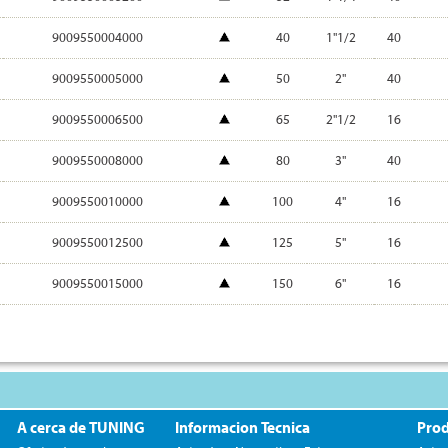
9009550004000
40
1"1/2
40
9009550005000
50
2"
40
9009550006500
65
2"1/2
16
9009550008000
80
3"
40
9009550010000
100
4"
16
9009550012500
125
5"
16
9009550015000
150
6"
16
A cerca de TUNING
Informacion Tecnica
Pro