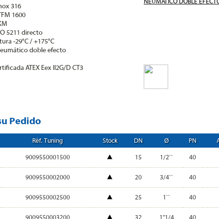
inox 316
 TFM 1600
FKM
ISO 5211 directo
tura -29°C / +175°C
eumático doble efecto
rtificada ATEX Eex II2G/D CT3
su Pedido
Réf. Tuning
Stock
DN
Ø
PN
9009550001500
15
1/2``
40
9009550002000
20
3/4``
40
9009550002500
25
1``
40
9009550003200
32
1"1/4
40