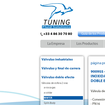
+33 4 86 30 70 80
Guía de los Prod
La Empresa
Los Productos
Válvulas industriales
página pr
Válvulas y final de carrera
900955 
INOXIDA
Válvulas doble efecto
DOBLE 
Válvulas de esfera 2 vias
a rosca gas
Válvula de
a soldar
WAFER
- Conexión
Split-Body
- PN16