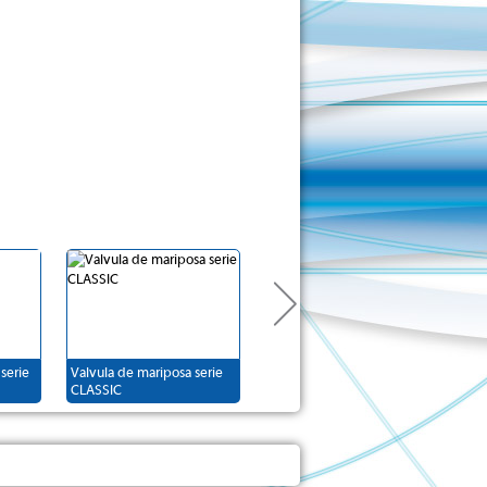
serie
Valvula de mariposa serie
Valvula de guillotina
CLASSIC