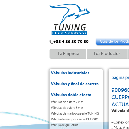
+33 4 86 30 70 80
Guía de los Prod
La Empresa
Los Productos
Válvulas industriales
página pr
Válvulas y final de carrera
90096
Válvulas doble efecto
CUERP
Válvulas de esfera 2 vias
ACTUA
Válvulas de esfera 3 vias
Válvula d
Valvulas de mariposa serie TUNING
Valvula de mariposa serie CLASSIC
- Conexió
Valvula de guillotina
- PN 40/16