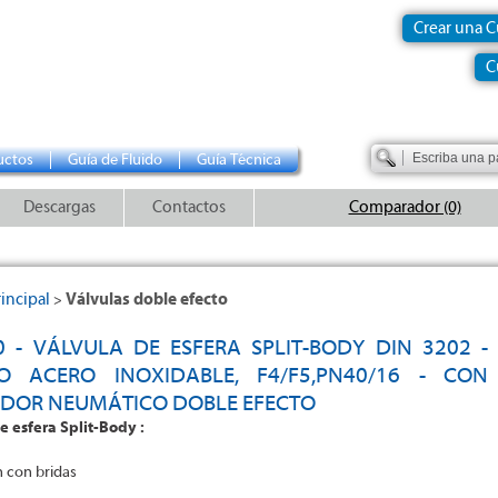
Crear una 
C
uctos
Guía de Fluido
Guía Técnica
Descargas
Contactos
Comparador (0)
incipal
Válvulas doble efecto
>
0 - VÁLVULA DE ESFERA SPLIT-BODY DIN 3202 -
O ACERO INOXIDABLE, F4/F5,PN40/16 - CON
DOR NEUMÁTICO DOBLE EFECTO
e esfera Split-Body :
n con bridas