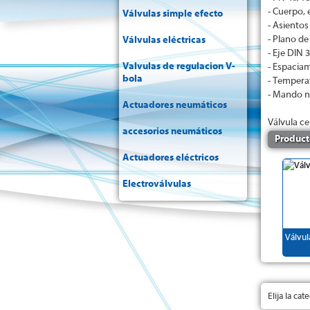
- Cuerpo, 
Válvulas simple efecto
- Asiento
- Plano de
Válvulas eléctricas
- Eje DIN 
Valvulas de regulacion V-
- Espacia
bola
- Tempera
- Mando n
Actuadores neumáticos
Válvula ce
accesorios neumáticos
Product
Actuadores eléctricos
Electroválvulas
Válvul
Elija la ca