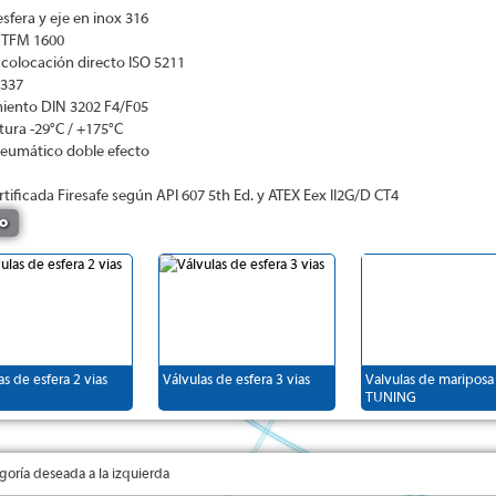
esfera y eje en inox 316
s TFM 1600
 colocación directo ISO 5211
3337
miento DIN 3202 F4/F05
tura -29°C / +175°C
eumático doble efecto
rtificada Firesafe según API 607 5th Ed. y ATEX Eex II2G/D CT4
o
as de esfera 2 vias
Válvulas de esfera 3 vias
Valvulas de mariposa 
TUNING
tegoría deseada a la izquierda