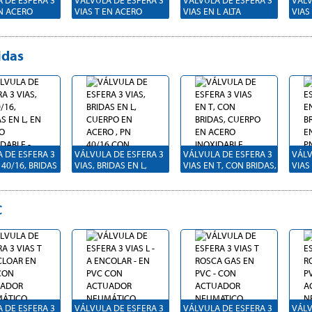
 DE ESFERA 3
VÁLVULA DE ESFERA 3
VÁLVULA DE ESFERA 3
VÁLV
EN ACERO
VIAS T EN ACERO
VIAS EN L ALTA
VIAS
LE AISI 316 -
INOXIDABLE AISI 316 -
PRESIÓN EN ACERO
PRES
- CON
PN50 - CON ACTUADOR
CON ACTUADOR
CON
OR
NEUMÁTICO DOBLE
NEUMÁTICO DOBLE
NEU
idas
ICO DOBLE
EFECTO
EFECTO
EFE
 DE ESFERA 3
EN LATÓN
O, A
R , PN40, CON
OR
ICO DOBLE
 DE ESFERA 3
VÁLVULA DE ESFERA 3
VÁLVULA DE ESFERA 3
VÁLV
 40/16, BRIDAS
VIAS, BRIDAS EN L,
VIAS EN T, CON BRIDAS,
VIAS
N ACERO
CUERPO EN ACERO , PN
CUERPO EN ACERO
CUER
BLE - CON
40/16 CON ACTUADOR
INOXIDABLE, PN40/16
PN40
OR
NEUMÁTICO DOBLE
CON ACTUADOR
ACT
C
ICO DOBLE
EFECTO
NEUMÁTICO DOBLE
NEU
EFECTO
EFE
 DE ESFERA 4
 ACERO - PN
 CON BRIDAS-
TUADOR
ICO DOBLE
 DE ESFERA 3
VÁLVULA DE ESFERA 3
VÁLVULA DE ESFERA 3
VÁLV