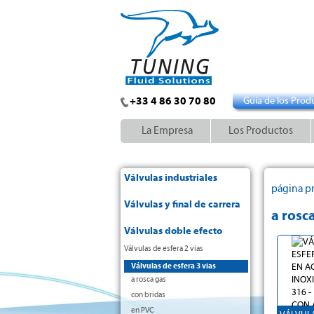
+33 4 86 30 70 80
Guía de los Prod
La Empresa
Los Productos
Válvulas industriales
página pr
Válvulas y final de carrera
a rosc
Válvulas doble efecto
Válvulas de esfera 2 vias
Válvulas de esfera 3 vias
a rosca gas
con bridas
en PVC