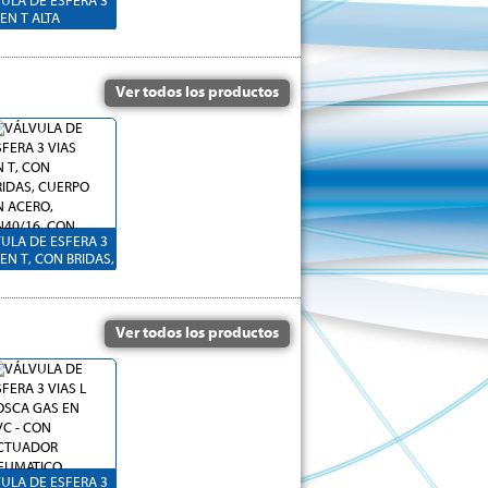
ULA DE ESFERA 3
 EN T ALTA
IÓN EN ACERO
 ACTUADOR
MÁTICO DOBLE
CTO
Ver todos los productos
ULA DE ESFERA 3
 EN T, CON BRIDAS,
PO EN ACERO,
/16, CON
UADOR
MÁTICO DOBLE
Ver todos los productos
CTO
ULA DE ESFERA 3