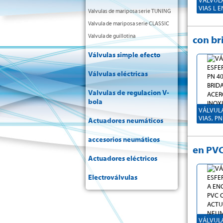
VÁLVULA
VIAS L 
Valvulas de mariposa serie TUNING
INOXIDAB
Valvula de mariposa serie CLASSIC
ISO 7-1 
ACTUAD
Valvula de guillotina
con br
NEUMÁT
EFECTO
Válvulas simple efecto
VÁLVULA
Válvulas eléctricas
VIAS L 
CROMAD
Valvulas de regulacion V-
ENROSCA
bola
ACTUAD
NEUMÁT
VÁLVULA
EFECTO
VIAS, PN
Actuadores neumáticos
EN L, E
INOXIDA
accesorios neumáticos
ACTUAD
en PV
NEUMÁT
EFECTO
Actuadores eléctricos
Electroválvulas
VALVULA
VIAS EN
40/16 -
CON AC
NEUMAT
EFECTO
VÁLVULA