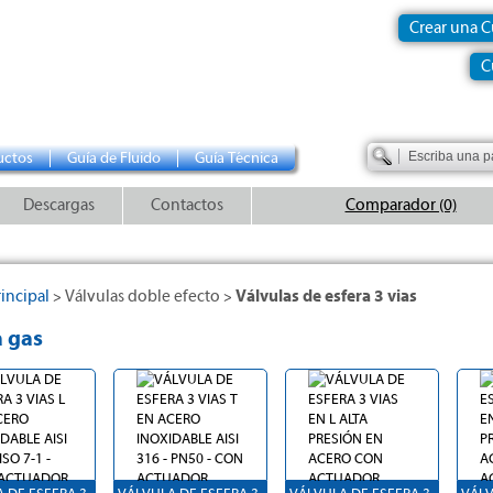
Crear una 
C
uctos
Guía de Fluido
Guía Técnica
Descargas
Contactos
Comparador (0)
incipal
Válvulas doble efecto
Válvulas de esfera 3 vias
>
>
a gas