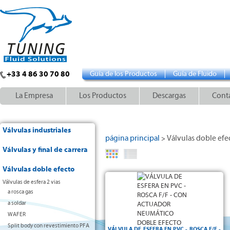
+33 4 86 30 70 80
Guía de los Productos
Guía de Fluido
La Empresa
Los Productos
Descargas
Cont
Válvulas industriales
página principal
Válvulas doble efe
>
Válvulas y final de carrera
Válvulas doble efecto
Válvulas de esfera 2 vias
PN16
a rosca gas
Rosca hembra-hembra
a soldar
WAFER
Split body con revestimiento PFA
VÁLVULA DE ESFERA EN PVC - ROSCA F/F -