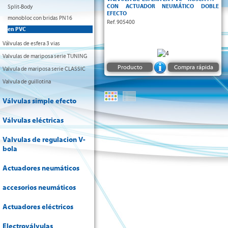
CON ACTUADOR NEUMÁTICO DOBLE
Split-Body
EFECTO
monobloc con bridas PN16
Ref. 905400
en PVC
Válvulas de esfera 3 vias
Valvulas de mariposa serie TUNING
Producto
Compra rápida
Valvula de mariposa serie CLASSIC
Valvula de guillotina
Válvulas simple efecto
Válvulas eléctricas
Valvulas de regulacion V-
bola
Actuadores neumáticos
accesorios neumáticos
Actuadores eléctricos
Electroválvulas