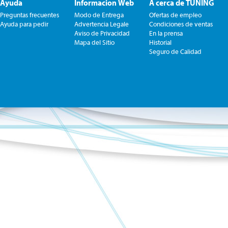
Ayuda
Informacion Web
A cerca de TUNING
Preguntas frecuentes
Modo de Entrega
Ofertas de empleo
Ayuda para pedir
Advertencia Legale
Condiciones de ventas
Aviso de Privacidad
En la prensa
Mapa del Sitio
Historial
Seguro de Calidad