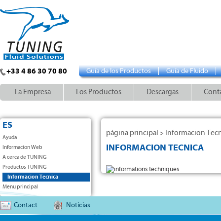
+33 4 86 30 70 80
Guía de los Productos
Guía de Fluido
La Empresa
Los Productos
Descargas
Cont
ES
página principal
Informacion Tecn
>
Ayuda
INFORMACION TECNICA
Informacion Web
A cerca de TUNING
Productos TUNING
Informacion Tecnica
Menu principal
Contact
Noticias