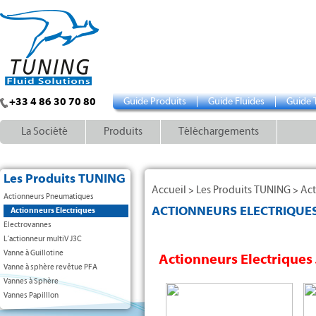
+33 4 86 30 70 80
Guide Produits
Guide Fluides
Guide 
La Société
Produits
Téléchargements
Les Produits TUNING
Accueil
Les Produits TUNING
Act
>
>
Actionneurs Pneumatiques
ACTIONNEURS ELECTRIQUE
Actionneurs Electriques
Electrovannes
L´actionneur multiV J3C
Vanne à Guillotine
Actionneurs Electriques
Vanne à sphère revêtue PFA
Vannes à Sphère
Vannes Papilllon