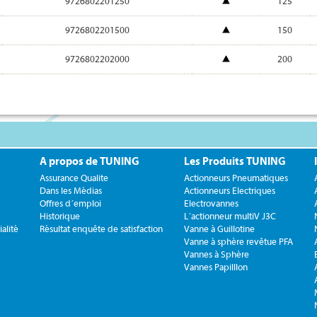
9726802201250
125
9726802201500
150
9726802202000
200
A propos de TUNING
Les Produits TUNING
Assurance Qualite
Actionneurs Pneumatiques
Dans les Médias
Actionneurs Electriques
Offres d´emploi
Electrovannes
Historique
L´actionneur multiV J3C
alité
Résultat enquête de satisfaction
Vanne à Guillotine
Vanne à sphère revêtue PFA
Vannes à Sphère
Vannes Papilllon