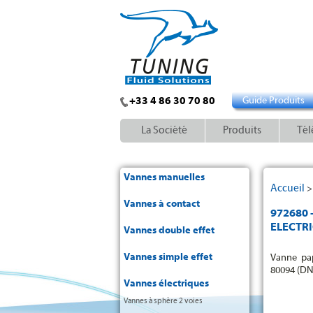
+33 4 86 30 70 80
Guide Produits
La Société
Produits
Tél
Vannes manuelles
Accueil
Vannes à contact
972680 
ELECTRI
Vannes double effet
Vannes simple effet
Vanne pap
80094 (DN
Vannes électriques
Vannes à sphère 2 voies