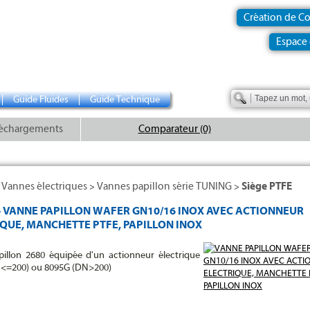
Création de C
Espace 
Guide Fluides
Guide Technique
échargements
Comparateur (0)
Vannes électriques
Vannes papillon série TUNING
Siège PTFE
>
>
>
- VANNE PAPILLON WAFER GN10/16 INOX AVEC ACTIONNEUR
QUE, MANCHETTE PTFE, PAPILLON INOX
illon 2680 équipée d'un actionneur électrique
<=200) ou 8095G (DN>200)