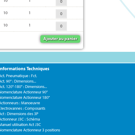
10
1
10
1
10
1
Ajouter au panier
Informations Techniques
Act. Pneumatique : Fct.
Act. 90° : Dimensions...
Act. 120°-180° : Dimensions...
Nomenclature Actionneur 90°
Nomenclature Actionneur 180°
Actionneurs : Manoeuvre
Electrovannes : Composants
Act : Dimensions des 3P
Actionneur J3C : Schéma
Manuel utilisation Act J3C
Nomenclature Actionneur 3 positions