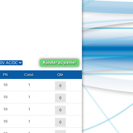
Ajouter au panier
PN
Cond.
Qté
10
1
10
1
10
1
10
1