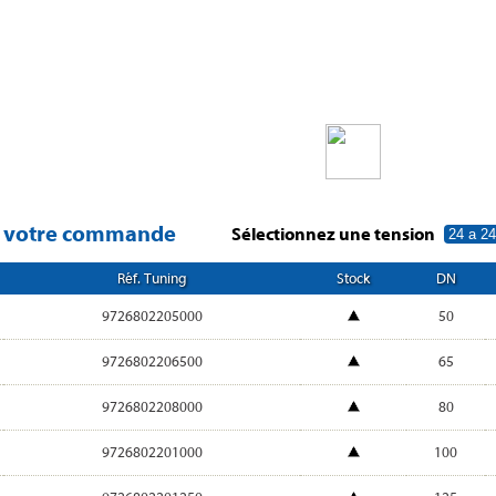
r votre commande
Sélectionnez une tension
Réf. Tuning
Stock
DN
9726802205000
50
9726802206500
65
9726802208000
80
9726802201000
100