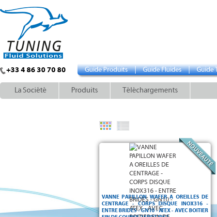
+33 4 86 30 70 80
Guide Produits
Guide Fluides
Guide 
La Société
Produits
Téléchargements
VANNE PAPILLON WAFER A OREILLES DE
CENTRAGE - CORPS DISQUE INOX316 -
ENTRE BRIDES - GN10 - ATEX - AVEC BOITIER