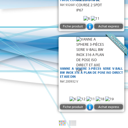
FIN DE COURSE 2 SPDT IP67
Réf. 932681
Fiche produit
Achat express
Série V-ball
à passage
Vanne à sphère 2 voies
ATEX II2 G/D
Type 3-pièces - Version
-
intégral
-
316
Corps, sphère et axe en acier inox
-
CT3
- Sièges TFM1600 - O-rings en FKM
PN63
Platine ISO 5211
-
Raccordement à souder BW
-
pour
et axe selon DIN 3337
VANNE A SPHERE 3-PIÈCES SERIE V-BALL
avec actionneur
DIRECT
assemblage
BW INOX 316 A PLAN DE POSE ISO DIRECT
-
ET AXE DIN
Réf. 200932 V
Fiche produit
Achat express